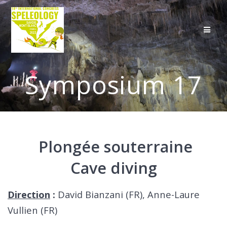
Skip
to
content
Symposium 17
Plongée souterraine
Cave diving
Direction
:
David Bianzani (FR), Anne-Laure
Vullien (FR)