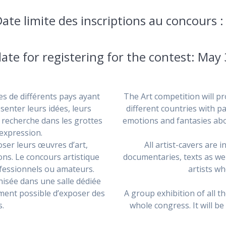
Date limite des inscriptions au concours 
date for registering for the contest: May
tes de différents pays ayant
The Art competition will pr
ésenter leurs idées, leurs
different countries with pa
a recherche dans les grottes
emotions and fantasies abo
’expression.
oser leurs œuvres d’art,
All artist-cavers are i
ons. Le concours artistique
documentaries, texts as wel
rofessionnels ou amateurs.
artists w
isée dans une salle dédiée
ement possible d’exposer des
A group exhibition of all t
.
whole congress. It will be