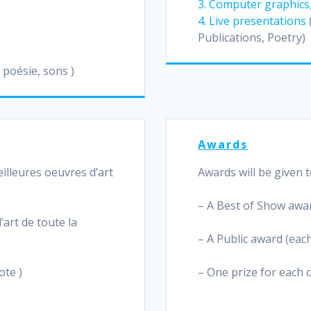
3. Computer graphics,
4. Live presentations
Publications, Poetry)
 poésie, sons )
Awards
lleures oeuvres d’art
Awards will be given t
– A Best of Show awar
’art de toute la
– A Public award (eac
ote )
– One prize for each 