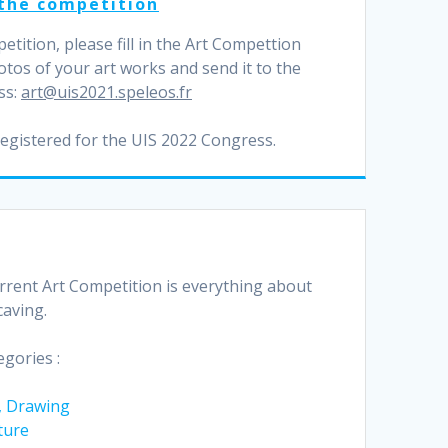
 the competition
etition, please fill in the Art Compettion
otos of your art works and send it to the
ss:
art@uis2021.speleos.fr
registered for the UIS 2022 Congress.
rrent Art Competition is everything about
caving.
egories :
g, Drawing
ture