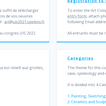
Registration to
s suffit de télécharger
To enter the Art Comp
otos de vos oeuvres
entry form
, attach ph
l :
art@uis2021.speleos.fr
following Email addre
 au congrès UIS 2022.
All entrants must be 
Categories
i est relatif aux grottes,
The theme for this cu
cave, speleology and 
It is divided into 4 Cat
1. Painting, Sketchin
2. Ceramics and Sculp