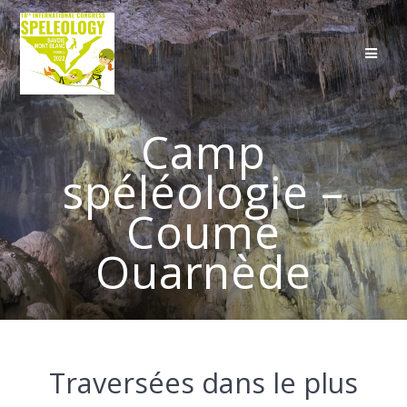
Skip
to
content
Camp
spéléologie –
Coume
Ouarnède
Traversées dans le plus